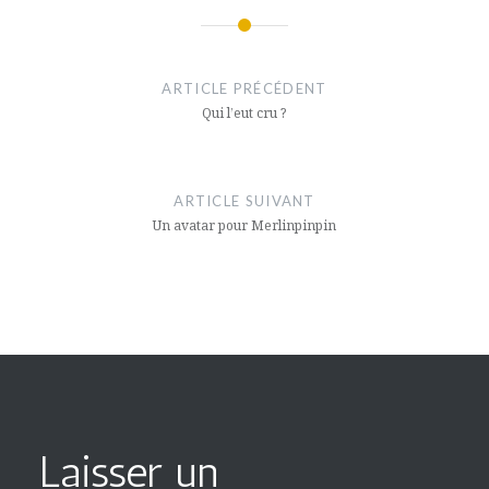
Navigation
de
ARTICLE PRÉCÉDENT
Qui l’eut cru ?
l’article
ARTICLE SUIVANT
Un avatar pour Merlinpinpin
Laisser un